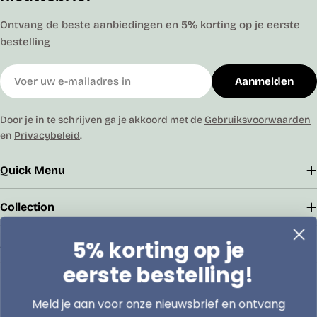
Ontvang de beste aanbiedingen en 5% korting op je eerste
bestelling
E-
Aanmelden
mail
Door je in te schrijven ga je akkoord met de
Gebruiksvoorwaarden
en
Privacybeleid
.
Quick Menu
Collection
5% korting op je
Address
eerste bestelling!
Boomsesteenweg 79/2 2630 Aartselaar
Meld je aan voor onze nieuwsbrief en ontvang
info@lasentopack.be