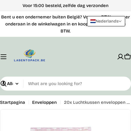
Sla
Voor 15:00 besteld, zelfde dag verzonden
naar
Bent u een ondernemer buiten België? Voer uw BTW-nummer
inhoud
Nederlands
onderaan in de winkelwagen in en koop zonder Belgische
over
BTW.
W
What
are
you
Startpagina
Enveloppen
20x Luchtkussen enveloppen - 29cm x 39cm + 4cm - Hoogglans Wit
looking
Ga
for?
naar
productinformatie