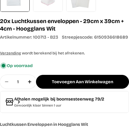
20x Luchtkussen enveloppen - 29cm x 39cm +
4cm - Hoogglans Wit
Artikelnummer:
100713 - B23
Streepjescode:
6150936618689
Verzending
wordt berekend bij het afrekenen.
Op voorraad
Aantal
Toevoegen Aan Winkelwagen
Aantal Voor 20x Luchtkussen Enveloppen - 29cm
Aantal Verhogen Voor 20x Luchtkussen 
Afhalen mogelijk bij
boomsesteenweg 79/2
Gewoonlijk klaar binnen 1 uur
Luchtkussen Enveloppen in Hoogglans Wit